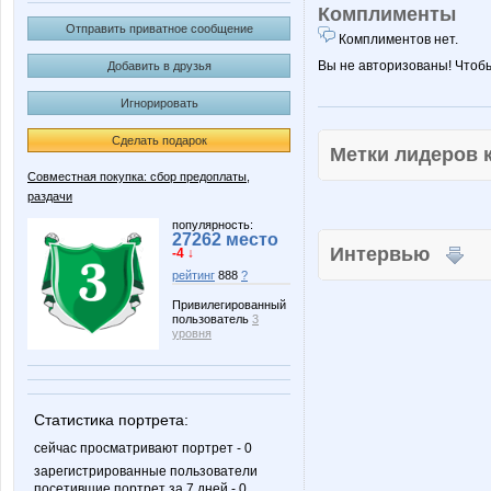
Комплименты
Отправить приватное сообщение
Комплиментов нет.
Вы не авторизованы! Чтоб
Добавить в друзья
Игнорировать
Сделать подарок
Метки лидеров
Совместная покупка: сбор предоплаты,
раздачи
популярность:
27262 место
Интервью
-4 ↓
рейтинг
888
?
Привилегированный
пользователь
3
уровня
Статистика портрета:
сейчас просматривают портрет - 0
зарегистрированные пользователи
посетившие портрет за 7 дней - 0